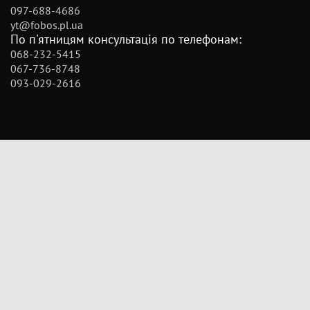
097-688-4686
yt@fobos.pl.ua
По п'ятницям консультація по телефонам:
068-232-5415
067-736-8748
093-029-2616