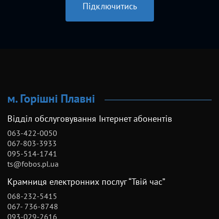
Підключитись
м. Горішні Плавні
Відділ обслуговування Інтернет абонентів
063-422-0050
067-803-3933
095-514-1741
ts@fobos.pl.ua
Крамниця електронних послуг “Твій час”
068-232-5415
067- 736-8748
093-029-2616